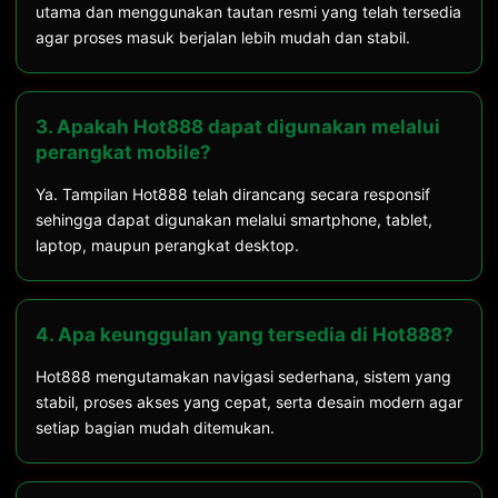
utama dan menggunakan tautan resmi yang telah tersedia
agar proses masuk berjalan lebih mudah dan stabil.
3. Apakah Hot888 dapat digunakan melalui
perangkat mobile?
Ya. Tampilan Hot888 telah dirancang secara responsif
sehingga dapat digunakan melalui smartphone, tablet,
laptop, maupun perangkat desktop.
4. Apa keunggulan yang tersedia di Hot888?
Hot888 mengutamakan navigasi sederhana, sistem yang
stabil, proses akses yang cepat, serta desain modern agar
setiap bagian mudah ditemukan.