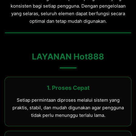
konsisten bagi setiap pengguna. Dengan pengelolaan
yang selaras, seluruh elemen dapat berfungsi secara
optimal dan tetap mudah digunakan.
LAYANAN Hot888
1. Proses Cepat
Setiap permintaan diproses melalui sistem yang
praktis, stabil, dan mudah digunakan agar pengguna
tidak perlu menunggu terlalu lama.