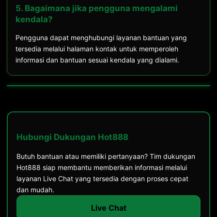
5. Bagaimana jika pengguna mengalami
kendala?
Pengguna dapat menghubungi layanan bantuan yang
tersedia melalui halaman kontak untuk memperoleh
informasi dan bantuan sesuai kendala yang dialami.
Hubungi Dukungan Hot888
Butuh bantuan atau memiliki pertanyaan? Tim dukungan
Hot888 siap membantu memberikan informasi melalui
layanan Live Chat yang tersedia dengan proses cepat
dan mudah.
Live Chat